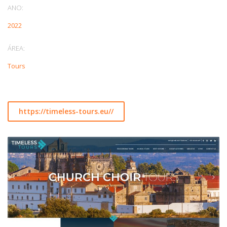
ANO:
2022
ÁREA:
Tours
https://timeless-tours.eu//