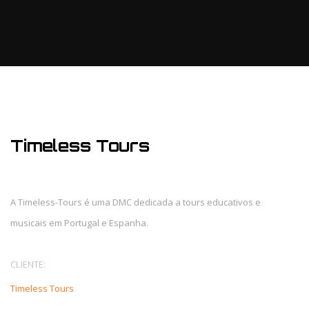
Timeless Tours
A Timeless-Tours é uma DMC dedicada a tours educativos e
musicais em Portugal e Espanha.
CLIENTE:
Timeless Tours